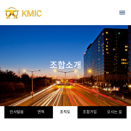
Go to content
회원가입
로그인
조합소개
조직도
인사말씀
연혁
조합가입
오시는 길