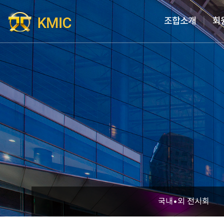
Go to content
조합소개
회
국내•외 전시회