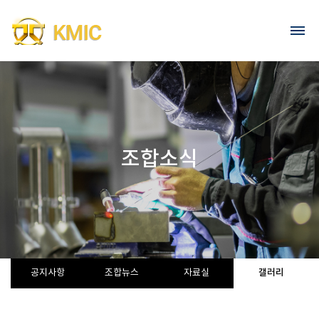
Go to content
회원가입
로그인
조합소식
갤러리
공지사항
조합뉴스
자료실