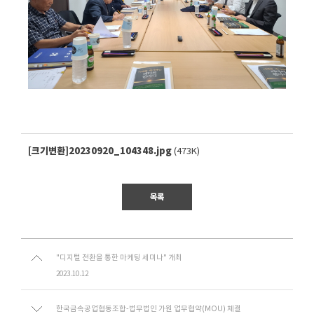
[크기변환]20230920_104348.jpg
(473K)
목록
"디지털 전환을 통한 마케팅 세미나" 개최
2023.10.12
한국금속공업협동조합-법무법인 가원 업무협약(MOU) 체결