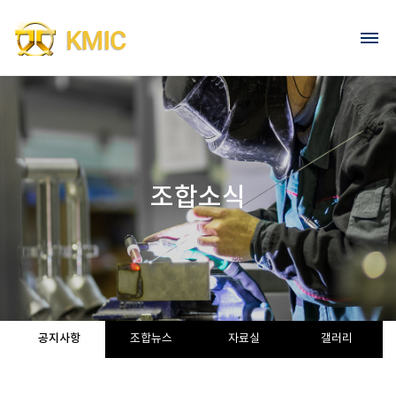
Go to content
회원가입
로그인
조합소식
공지사항
조합뉴스
자료실
갤러리