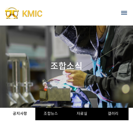
Go to content
회원가입
로그인
조합소식
공지사항
조합뉴스
자료실
갤러리