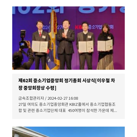
http://www.snmnews.com/news/articleView.html?
idxno=530899&fbclid=IwAR2VRJdn-
hv2FHYVZ9UcoGVvhjh2EahWKlM6YIKh2yd0R-
ji3CXyb98jA0s
제62회 중소기업중앙회 정기총회 시상식[이우철 차
장 중앙회장상 수령]
금속조합관리자 / 2024-02-27 16:08
27일 여의도 중소기업중앙회관 KBIZ홀에서 중소기업협동조
합 및 관련 중소기업단체 대표 450여명이 참석한 가운데 제62
회 정기총회 시상식에서 우리조합 이우철 차장이 중소기업중
앙회장상 수령하였습니다.