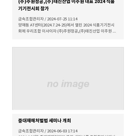
(주)주원정공,(주)태진산업 이주원 대표 2024 식품
기기전시회 참가
금속조합관리자 / 2024-07-25 11:14
양재동 AT센터(2024.7.24-25)에서 열린 2024 식품기기전시
회에 우리조합 이사이자 (주)주원정공,(주)태진산업 이주원 대
표가 알루미늄 합금 소재의 고강도경량배수트랜치를 출품했습
니다. 기존 스탠리스 제품에 비해 무게가 1/3로 작업자들의 산
업재해 예방에도 일조하며, 전국학교, 공장 급식실을 대상으
로 시공하고 있습니다.
중대재해처벌법 세미나 개최
금속조합관리자 / 2024-06-03 17:14