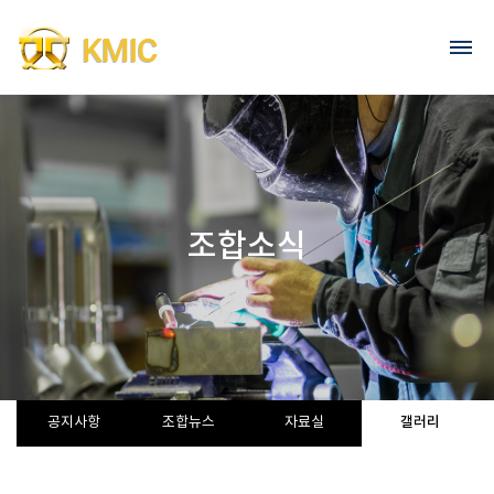
Go to content
회원가입
로그인
조합소식
갤러리
공지사항
조합뉴스
자료실