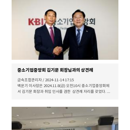
제2호 의안 : 단체표준인증업무규정 중 일부 개정(안) - 원안대
로 의결하다.
중소기업중앙회 김기문 회장님과의 상견례
금속조합관리자 / 2024-11-14 17:15
백운기 이사장은 2024.11.8(금) 오전10시 중소기업중앙회에
서 김기문 회장과 취임 인사를 겸한 상견례 자리를 갖었다. 조
성환 조합 고문(신성컨트롤 대표)과 강홍식 전무이사도 참석한
자리에서 백운기 이사장은 지난 3년여 조합의 리더십 공백에
대한 양해를 구하는 한편 향후 금속조합과 조합원사들을 위한
각별한 관심을 당부했다.