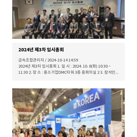
2024년 제3차 임시총회
금속조합관리자 / 2024-10-14 14:59
2024년 제3차 임시총회 1. 일 시 : 2024. 10. 8(화) 10:30 ~
11:30 2. 장 소 : 중소기업DMC타워 3층 중회의실 2 3. 참석인
원 : 총 재적 대의원 38명 중 본인참석 22명, 대리참석 4명 (합
계 26명 참석) 4. 심의안건 및 결과 제1호 의안 : 제26대 이사장
및 임원(이사, 감사) (전무이사 제외) 선출의 건 - 가. 제26대 이
사장에 (주)한국전기조명 백운기 대표이사를 선출하다. 나. 제
26대 이사에 14명과 감사 2명 도합 16명을 선출하다.