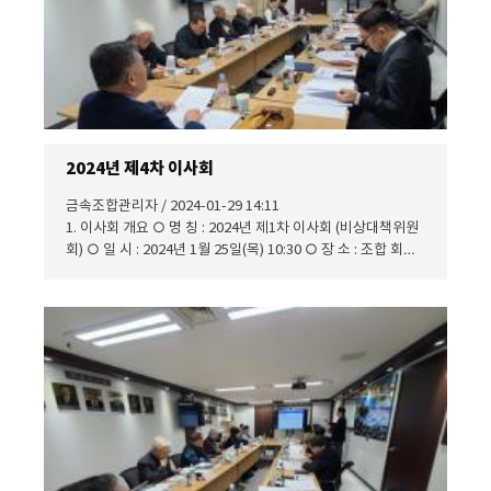
기사 https://www.hankyung.com/article/202401313501i
https://www.chosun.com/economy/smb-
venture/2024/01/31/BONFCBSIFZDHJG2N7OPWOHMQ
UE/?
utm_source=naver&utm_medium=referral&utm_camp
aign=naver-news
2024년 제4차 이사회
금속조합관리자 / 2024-01-29 14:11
1. 이사회 개요 ○ 명 칭 : 2024년 제1차 이사회 (비상대책위원
회) ○ 일 시 : 2024년 1월 25일(목) 10:30 ○ 장 소 : 조합 회의
실 ○ 참 석 : 이사 총원 16명 중 본인참석 13명, 서면결의서 2
명, 계 15명 (본인참석) 이 사 장 이 의 현 이 사 김 한 주 이 사
박 영 수 〃 백 운 기 〃 서 형 배 〃 이 성 형 〃 이 영 섭
〃 이 영 창 〃 이 장 섭 〃 이 재 창 〃 임 동 수 〃 임 영
미 전무이사 강 홍 식 (서면결의) 이 사 이 규 훈 이 사 신 현 구
2. 의안심의 결과 제1호 의안 : 2023년도 사업보고, 결산 및 잉
여금처분계산서(안) 총회 부의(안) - 원안대로 의결하다. 제2호
의안 : 2024년도 사업계획 및 수지예산(안) 총회 부의(안) - 원
안대로 의결하다. 제3호 의안 : 총회 의결사항 중 일부에 대한
이사회 위임(안) 총회 부의(안) - 원안대로 의결하다. 제4호 의