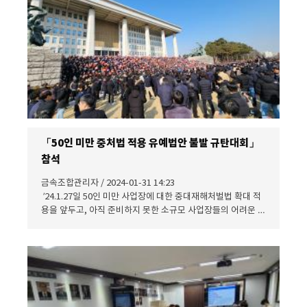
「50인 미만 중처법 적용 유예법안 불발 규탄대회」
참석
금속조합관리자 / 2024-01-31 14:23
’24.1.27일 50인 미만 사업장에 대한 중대재해처벌법 확대 적
용을 앞두고, 아직 준비하지 못한 소규모 사업장들의 어려운 현
실을 고려하여 2년간 유예해줄 것을 여야 양당에 수차례 호소
해왔으나, 국회는 법안을 상정조차 하지 않고 끝내 무산시켰으
며 이에 하루속히 대책을 마련해 줄 것을 국회에 요청하기 위해
중소기업계 및 건설업계 협·단체와 공동으로 「50인 미만 중처
법 적용 유예법안 불발 규탄대회」 참석 - 다 음 - 일 시 / 장소 :
1월 31일(수) 13:30 / 국회(서울특별시 여의도) 본관 앞 계단 주
최 : 중소기업중앙회 등 중소기업계 및 건설업계 협·단체 관련