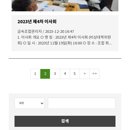
안 : 2025년도 중소기업자간 경쟁제품지정 신청 의결의 건 - 원
안대로 의결하다. 제5호 의안 : 2024년도 조합추천 소액수의계
약 및 소기업 공동사업제품 추천한도 설정(안) 총회 부의(안) -
원안대로 의결하다. 제6호 의안 : 전자투표 활용의 건 의결(안)
2023년 제4차 이사회
- 원안대로 의결하다. 제7호 의안 : 이사장 선출의 건 총회 부의
(안) - 전자투표를 활용하여 총회에서 선출하기로 하다. 제8호
금속조합관리자 / 2023-12-20 16:47
의안 : 임원(이사,감사) 선출의 건 총회 부의(안) - 차기 임시총
1. 이사회 개요 ○ 명 칭 : 2023년 제4차 이사회 (비상대책위원
회에서 선출하기로 하다. 제9호 의안 : 전무이사 추천의 건 - 강
회) ○ 일 시 : 2023년 12월 19일(화) 16:00 ○ 장 소 : 조합 회의
홍식 전무이사가 연임하는 것으로 추천하다. 제10호 의안 :
실 ○ 참 석 : 이사 총원 16명 중 본인참석 13명, 서면결의서 3
2024년도 자랑스러운 금속인 선정(안) - (주)대현금속 이규훈
명, 계 16명 (본인참석) 이 사 장 이 의 현 이 사 김 한 주 이 사
대표이사를 선정하는 것으로 의결하다. 기 타 사 항 : 제62회 정
신 현 구 〃 서 형 배 〃 이 규 훈 〃 이 영 섭 〃 이
기총회 개최에 관한 사항 - 원안대로 접수하다.
영 창 〃 이 장 섭 〃 이 재 창 〃 이 주 원 〃 임 영
미 전무이사 강 홍 식 (서면결의) 이 사 박 영 수 이 사 백 운 기
1
2
3
4
5
>
>>
〃 이 성 형 2. 의안심의 결과 제1호 의안 : 2023년도 추가경정
예산(안) - 원안대로 의결하다. 제2호 의안 : 임원선거규정·회의
규정 개정(안) - 원안대로 의결하다. 제3호 의안 : 2024년도 선
거관리위원회 구성(안) - 선거관리위원으로 백운기,김한주,이
주원,이규훈,이성형,이영섭, 임영미,서형배 이사 등 8명을 선
출하고 간사 1인은 조합직원 중 임명하기로 하다.
검색