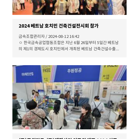
2024 베트남 호치민 건축건설전시회 참가
금속조합관리자 / 2024-08-12 16:42
ㅇ 한국금속공업협동조합은 지난 6월 26일부터 5일간 베트남
의 제1의 경제도시 호치민에서 개최된 베트남 건축건설수출컨
소시엄(VIETBUILD)에 (주)달성공영 등 7개사로 한국공동관을
꾸려 참가했다. 막구조물, 금속덱, PE 하수관 및 수도관, 차양
등 첨단 국산 금속제품을 앞세워 참가한 금번 전시회에서는 한
국제품의 우수한 품질과 디자인으로 현지인들에게 많은 호평
을 받았다. ㅇ 'VIETBUILD 2024' 전시회에 국가관으로 참가한
금속조합 공동관에는 전시기간 내내 바이어들의 발길이 끊어
지지 않았다. ㅇ 폭발적인 성장세에 있는 베트남 건축건설시장
의 매력만큼 한국관 참가 업체 모두 전시참가에 대한 높은 만족
도를 표시하며 내년도 재참가 의지를 보였다. 한편 올
해 'VIETBUILD'에는 총 447개사가 출품했고 외국 기업은 한국
관 7개를 포함 107개사가 참여했다. 또한 기간중 바이어 포함
23만여명의 현지 방문객들로 성황을 이루었다. *유첨 : 한국관
전경사진 1매. 끝