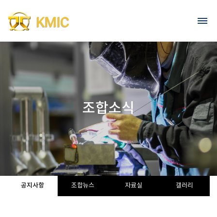
Go to content
회원가입
로그인
조합소식
공지사항
조합뉴스
자료실
갤러리