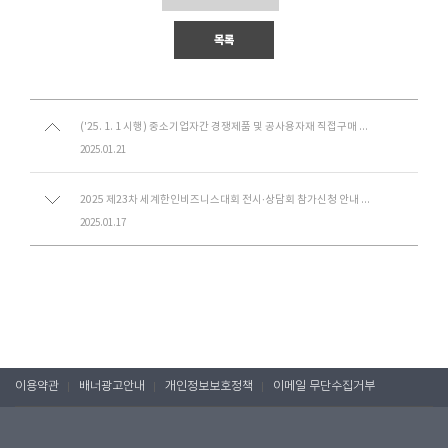
목록
('25. 1. 1 시행) 중소기업자간 경쟁제품 및 공사용자재 직접구매 대상 품목 지정 내역(중소벤처기업부 고시 제2024-109호)
2025.01.21
2025 제23차 세계한인비즈니스대회 전시·상담회 참가신청 안내 협조요청
2025.01.17
이용약관
배너광고안내
개인정보보호정책
이메일 무단수집거부