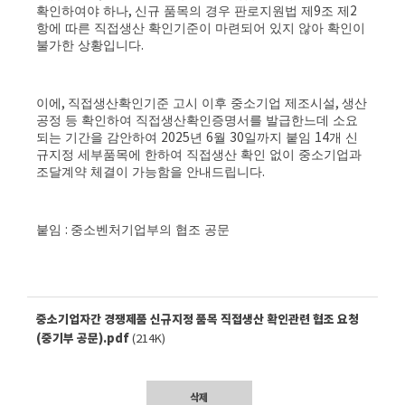
확인하여야 하나
,
신규 품목의 경우 판로지원법 제
9
조 제
2
항에 따른 직접생산 확인기준이 마련되어 있지 않아 확인이
불가한 상황입니다
.
이에
,
직접생산확인기준 고시 이후 중소기업 제조시설
,
생산
공정 등 확인하여 직접생산확인증명서를 발급한느데 소요
되는 기간을 감안하여
2025
년
6
월
30
일까지 붙임
14
개 신
규지정 세부품목에 한하여 직접생산 확인 없이 중소기업과
조달계약 체결이 가능함을 안내드립니다
.
붙임
:
중소벤처기업부의 협조 공문
중소기업자간 경쟁제품 신규지정 품목 직접생산 확인관련 협조 요청
(중기부 공문).pdf
(214K)
삭제