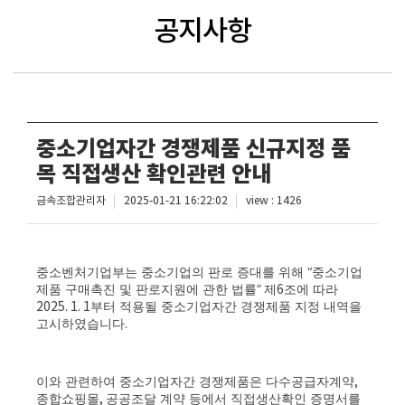
공지사항
중소기업자간 경쟁제품 신규지정 품
목 직접생산 확인관련 안내
금속조합관리자
2025-01-21 16:22:02
view : 1426
중소벤처기업부는 중소기업의 판로 증대를 위해
“
중소기업
제품 구매촉진 및 판로지원에 관한 법률
”
제
6
조에 따라
2025. 1. 1
부터 적용될 중소기업자간 경쟁제품 지정 내역을
고시하였습니다
.
이와 관련하여 중소기업자간 경쟁제품은 다수공급자계약
,
종합쇼핑몰
,
공공조달 계약 등에서 직접생산확인 증명서를