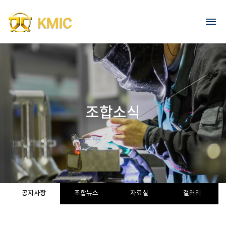
Go to content
회원가입
로그인
조합소식
공지사항
조합뉴스
자료실
갤러리